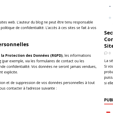
 sites web. L’auteur du blog ne peut être tenu responsable
olitique de confidentialité. L’accès à ces sites se fait à vos
Sec
Com
ersonnelles
Sit
0
 la Protection des Données (RGPD)
, les informations
La sé
g (par exemple, via les formulaires de contact ou les
Si vo
nde confidentialité. Vos données ne seront jamais vendues,
proba
 explicite.
puiss
cation et de suppression de vos données personnelles à tout
si el
us contacter à l’adresse suivante :
PUB