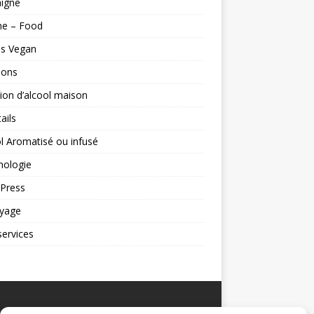
aigne
ne – Food
es Vegan
sons
ion d’alcool maison
ails
l Aromatisé ou infusé
nologie
Press
oyage
ervices