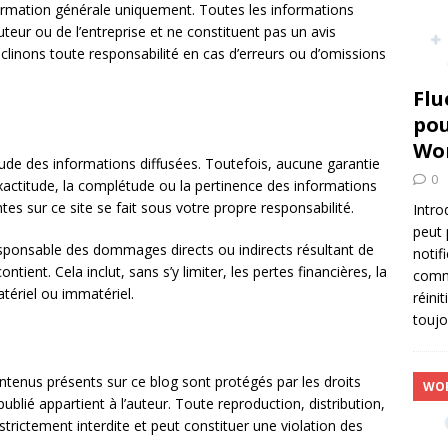
uent Forms : Le Plugin de Formulaires WordPress Rapide et Flexible
nformation générale uniquement. Toutes les informations
auteur ou de l’entreprise et ne constituent pas un avis
clinons toute responsabilité en cas d’erreurs ou d’omissions
uentSMTP : Le Plugin Idéal pour Gérer les Emails sur WordPress
Flu
pou
Wo
titude des informations diffusées. Toutefois, aucune garantie
0
’exactitude, la complétude ou la pertinence des informations
ntes sur ce site se fait sous votre propre responsabilité.
Intro
peut 
esponsable des dommages directs ou indirects résultant de
notif
ontient. Cela inclut, sans s’y limiter, les pertes financières, la
comm
tériel ou immatériel.
réini
toujo
ntenus présents sur ce blog sont protégés par les droits
WO
ublié appartient à l’auteur. Toute reproduction, distribution,
 strictement interdite et peut constituer une violation des