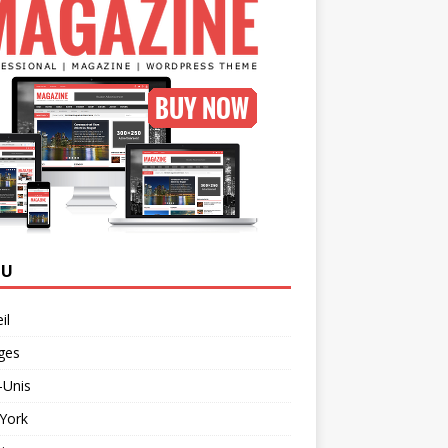
NU
il
ges
-Unis
York