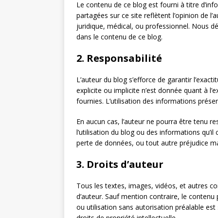
[ 10 octobre 2024 ]
Fl
Le contenu de ce blog est fourni à titre d’i
partagées sur ce site reflètent l’opinion de l’
WORDPRESS
juridique, médical, ou professionnel. Nous dé
[ 29 octobre 2024 ]
Fl
dans le contenu de ce blog.
WORDPRESS
2. Responsabilité
L’auteur du blog s’efforce de garantir l’exac
explicite ou implicite n’est donnée quant à l
fournies. L’utilisation des informations prése
En aucun cas, l’auteur ne pourra être tenu r
l’utilisation du blog ou des informations qu’il c
perte de données, ou tout autre préjudice ma
3. Droits d’auteur
Tous les textes, images, vidéos, et autres co
d’auteur. Sauf mention contraire, le contenu p
ou utilisation sans autorisation préalable est
droits de propriété intellectuelle.