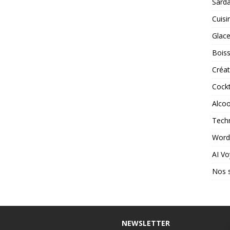
Sard
Cuisi
Glac
Bois
Créat
Cockt
Alcoo
Tech
Word
AI V
Nos s
NEWSLETTER